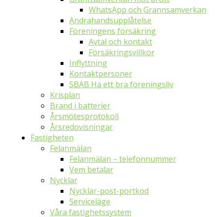
WhatsApp och Grannsamverkan
Andrahandsupplåtelse
Föreningens försäkring
Avtal och kontakt
Försäkringsvillkor
Inflyttning
Kontaktpersoner
SBAB Ha ett bra föreningsliv
Krisplan
Brand i batterier
Årsmötesprotokoll
Årsredovisningar
Fastigheten
Felanmälan
Felanmälan – telefonnummer
Vem betalar
Nycklar
Nycklar-post-portkod
Serviceläge
Våra fastighetssystem