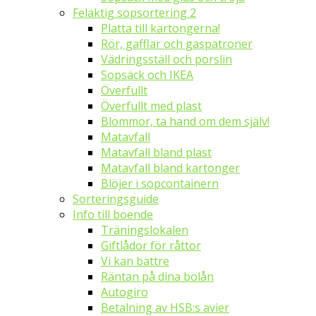
Felaktig sopsortering 2
Platta till kartongerna!
Rör, gafflar och gaspatroner
Vädringsställ och porslin
Sopsäck och IKEA
Överfullt
Överfullt med plast
Blommor, ta hand om dem själv!
Matavfall
Matavfall bland plast
Matavfall bland kartonger
Blöjer i sopcontainern
Sorteringsguide
Info till boende
Träningslokalen
Giftlådor för råttor
Vi kan bättre
Räntan på dina bolån
Autogiro
Betalning av HSB:s avier