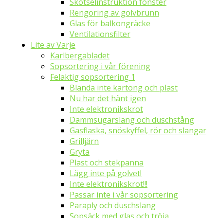
Skötselinstruktion fönster
Rengöring av golvbrunn
Glas för balkongräcke
Ventilationsfilter
Lite av Varje
Karlbergabladet
Sopsortering i vår förening
Felaktig sopsortering 1
Blanda inte kartong och plast
Nu har det hänt igen
Inte elektronikskrot
Dammsugarslang och duschstång
Gasflaska, snöskyffel, rör och slangar
Grilljärn
Gryta
Plast och stekpanna
Lägg inte på golvet!
Inte elektronikskrot!!!
Passar inte i vår sopsortering
Paraply och duschslang
Sopsäck med glas och tröja