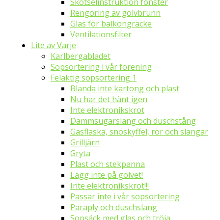
Skötselinstruktion fönster
Rengöring av golvbrunn
Glas för balkongräcke
Ventilationsfilter
Lite av Varje
Karlbergabladet
Sopsortering i vår förening
Felaktig sopsortering 1
Blanda inte kartong och plast
Nu har det hänt igen
Inte elektronikskrot
Dammsugarslang och duschstång
Gasflaska, snöskyffel, rör och slangar
Grilljärn
Gryta
Plast och stekpanna
Lägg inte på golvet!
Inte elektronikskrot!!!
Passar inte i vår sopsortering
Paraply och duschslang
Sopsäck med glas och tröja