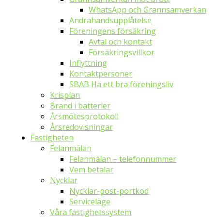
WhatsApp och Grannsamverkan
Andrahandsupplåtelse
Föreningens försäkring
Avtal och kontakt
Försäkringsvillkor
Inflyttning
Kontaktpersoner
SBAB Ha ett bra föreningsliv
Krisplan
Brand i batterier
Årsmötesprotokoll
Årsredovisningar
Fastigheten
Felanmälan
Felanmälan – telefonnummer
Vem betalar
Nycklar
Nycklar-post-portkod
Serviceläge
Våra fastighetssystem