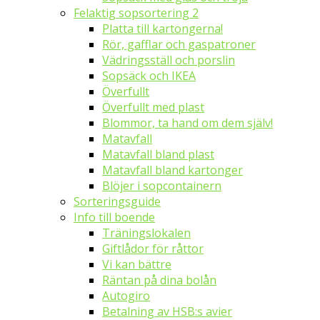
Felaktig sopsortering 2
Platta till kartongerna!
Rör, gafflar och gaspatroner
Vädringsställ och porslin
Sopsäck och IKEA
Överfullt
Överfullt med plast
Blommor, ta hand om dem själv!
Matavfall
Matavfall bland plast
Matavfall bland kartonger
Blöjer i sopcontainern
Sorteringsguide
Info till boende
Träningslokalen
Giftlådor för råttor
Vi kan bättre
Räntan på dina bolån
Autogiro
Betalning av HSB:s avier