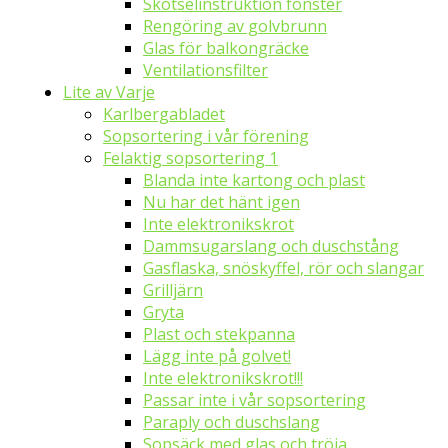
Skötselinstruktion fönster
Rengöring av golvbrunn
Glas för balkongräcke
Ventilationsfilter
Lite av Varje
Karlbergabladet
Sopsortering i vår förening
Felaktig sopsortering 1
Blanda inte kartong och plast
Nu har det hänt igen
Inte elektronikskrot
Dammsugarslang och duschstång
Gasflaska, snöskyffel, rör och slangar
Grilljärn
Gryta
Plast och stekpanna
Lägg inte på golvet!
Inte elektronikskrot!!!
Passar inte i vår sopsortering
Paraply och duschslang
Sopsäck med glas och tröja