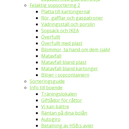
Felaktig sopsortering 2
Platta till kartongerna!
Rör, gafflar och gaspatroner
Vädringsställ och porslin
Sopsäck och IKEA
Överfullt
Överfullt med plast
Blommor, ta hand om dem själv!
Matavfall
Matavfall bland plast
Matavfall bland kartonger
Blöjer i sopcontainern
Sorteringsguide
Info till boende
Träningslokalen
Giftlådor för råttor
Vi kan bättre
Räntan på dina bolån
Autogiro
Betalning av HSB:s avier