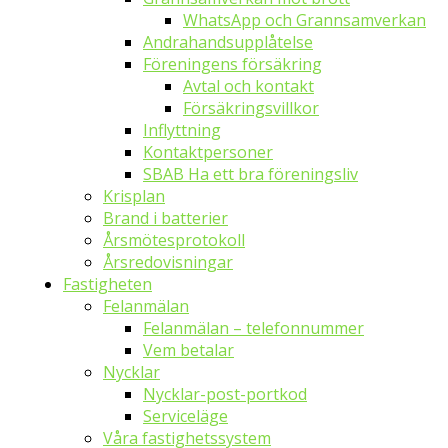
WhatsApp och Grannsamverkan
Andrahandsupplåtelse
Föreningens försäkring
Avtal och kontakt
Försäkringsvillkor
Inflyttning
Kontaktpersoner
SBAB Ha ett bra föreningsliv
Krisplan
Brand i batterier
Årsmötesprotokoll
Årsredovisningar
Fastigheten
Felanmälan
Felanmälan – telefonnummer
Vem betalar
Nycklar
Nycklar-post-portkod
Serviceläge
Våra fastighetssystem