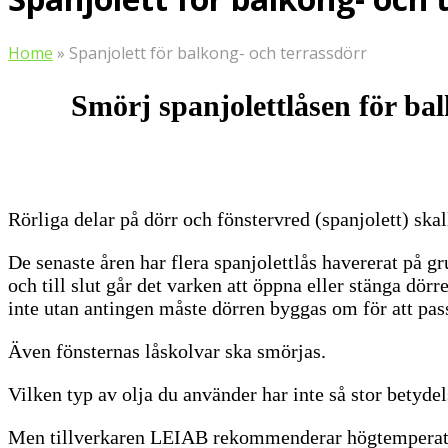
Home
»
Spanjolett för balkong- och terrassdörr
Smörj spanjolettlåsen för bal
Rörliga delar på dörr och fönstervred (spanjolett) skal
De senaste åren har flera spanjolettlås havererat på 
och till slut går det varken att öppna eller stänga dörr
inte utan antingen måste dörren byggas om för att passa 
Även fönsternas låskolvar ska smörjas.
Vilken typ av olja du använder har inte så stor betydel
Men tillverkaren LEIAB rekommenderar högtemperaturke