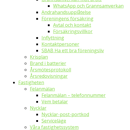
WhatsApp och Grannsamverkan
Andrahandsupplåtelse
Föreningens försäkring
Avtal och kontakt
Försäkringsvillkor
Inflyttning
Kontaktpersoner
SBAB Ha ett bra föreningsliv
Krisplan
Brand i batterier
Årsmötesprotokoll
Årsredovisningar
Fastigheten
Felanmälan
Felanmälan – telefonnummer
Vem betalar
Nycklar
Nycklar-post-portkod
Serviceläge
Våra fastighetssystem