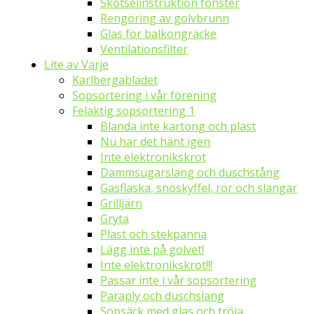
Skötselinstruktion fönster
Rengöring av golvbrunn
Glas för balkongräcke
Ventilationsfilter
Lite av Varje
Karlbergabladet
Sopsortering i vår förening
Felaktig sopsortering 1
Blanda inte kartong och plast
Nu har det hänt igen
Inte elektronikskrot
Dammsugarslang och duschstång
Gasflaska, snöskyffel, rör och slangar
Grilljärn
Gryta
Plast och stekpanna
Lägg inte på golvet!
Inte elektronikskrot!!!
Passar inte i vår sopsortering
Paraply och duschslang
Sopsäck med glas och tröja