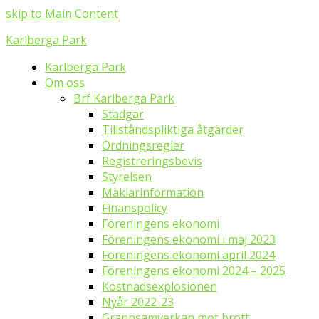
skip to Main Content
Karlberga Park
Karlberga Park
Om oss
Brf Karlberga Park
Stadgar
Tillståndspliktiga åtgärder
Ordningsregler
Registreringsbevis
Styrelsen
Mäklarinformation
Finanspolicy
Föreningens ekonomi
Föreningens ekonomi i maj 2023
Föreningens ekonomi april 2024
Föreningens ekonomi 2024 – 2025
Kostnadsexplosionen
Nyår 2022-23
Grannsamverkan mot brott