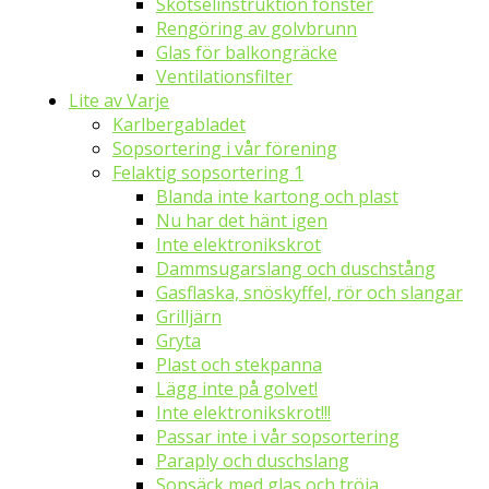
Skötselinstruktion fönster
Rengöring av golvbrunn
Glas för balkongräcke
Ventilationsfilter
Lite av Varje
Karlbergabladet
Sopsortering i vår förening
Felaktig sopsortering 1
Blanda inte kartong och plast
Nu har det hänt igen
Inte elektronikskrot
Dammsugarslang och duschstång
Gasflaska, snöskyffel, rör och slangar
Grilljärn
Gryta
Plast och stekpanna
Lägg inte på golvet!
Inte elektronikskrot!!!
Passar inte i vår sopsortering
Paraply och duschslang
Sopsäck med glas och tröja