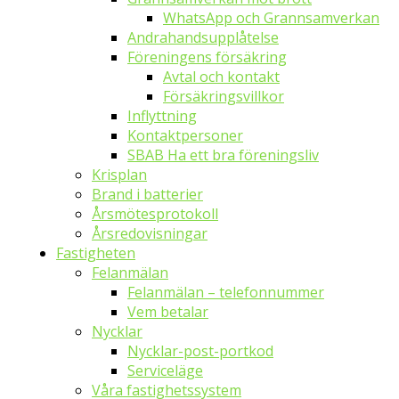
WhatsApp och Grannsamverkan
Andrahandsupplåtelse
Föreningens försäkring
Avtal och kontakt
Försäkringsvillkor
Inflyttning
Kontaktpersoner
SBAB Ha ett bra föreningsliv
Krisplan
Brand i batterier
Årsmötesprotokoll
Årsredovisningar
Fastigheten
Felanmälan
Felanmälan – telefonnummer
Vem betalar
Nycklar
Nycklar-post-portkod
Serviceläge
Våra fastighetssystem