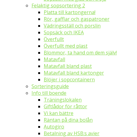
Felaktig sopsortering 2
Platta till kartongerna!
Rör, gafflar och gaspatroner
Vädringsställ och porslin
Sopsäck och IKEA
Överfullt
Överfullt med plast
Blommor, ta hand om dem själv!
Matavfall
Matavfall bland plast
Matavfall bland kartonger
Blöjer i sopcontainern
Sorteringsguide
Info till boende
Träningslokalen
Giftlådor för råttor
Vi kan bättre
Räntan på dina bolån
Autogiro
Betalning av HSB:s avier