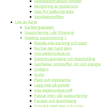
Skötselinstruktion fönster
Rengöring av golvbrunn
Glas för balkongräcke
Ventilationsfilter
Lite av Varje
Karlbergabladet
Sopsortering i vår förening
Felaktig sopsortering 1
Blanda inte kartong och plast
Nu har det hänt igen
Inte elektronikskrot
Dammsugarslang och duschstång
Gasflaska, snöskyffel, rör och slangar
Grilljärn
Gryta
Plast och stekpanna
Lägg inte på golvet!
Inte elektronikskrot!!!
Passar inte i vår sopsortering
Paraply och duschslang
Sopsäck med glas och tröja