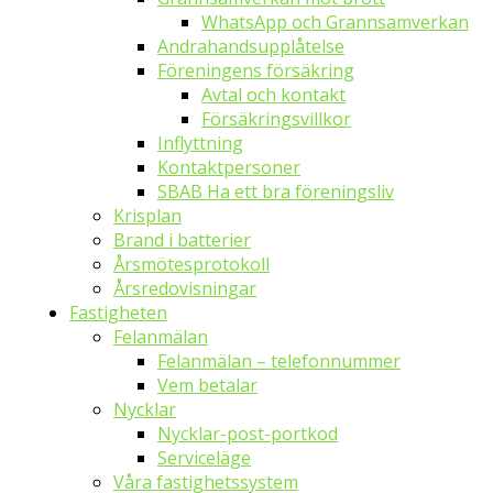
WhatsApp och Grannsamverkan
Andrahandsupplåtelse
Föreningens försäkring
Avtal och kontakt
Försäkringsvillkor
Inflyttning
Kontaktpersoner
SBAB Ha ett bra föreningsliv
Krisplan
Brand i batterier
Årsmötesprotokoll
Årsredovisningar
Fastigheten
Felanmälan
Felanmälan – telefonnummer
Vem betalar
Nycklar
Nycklar-post-portkod
Serviceläge
Våra fastighetssystem