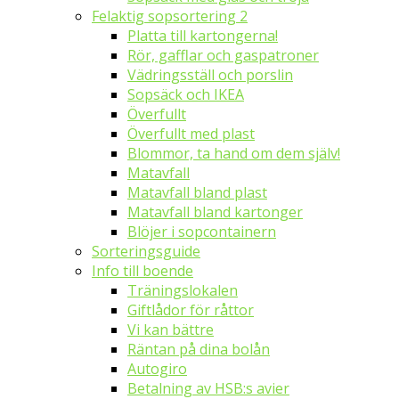
Felaktig sopsortering 2
Platta till kartongerna!
Rör, gafflar och gaspatroner
Vädringsställ och porslin
Sopsäck och IKEA
Överfullt
Överfullt med plast
Blommor, ta hand om dem själv!
Matavfall
Matavfall bland plast
Matavfall bland kartonger
Blöjer i sopcontainern
Sorteringsguide
Info till boende
Träningslokalen
Giftlådor för råttor
Vi kan bättre
Räntan på dina bolån
Autogiro
Betalning av HSB:s avier