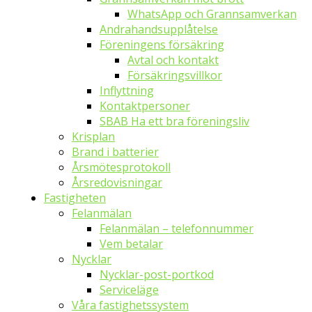
WhatsApp och Grannsamverkan
Andrahandsupplåtelse
Föreningens försäkring
Avtal och kontakt
Försäkringsvillkor
Inflyttning
Kontaktpersoner
SBAB Ha ett bra föreningsliv
Krisplan
Brand i batterier
Årsmötesprotokoll
Årsredovisningar
Fastigheten
Felanmälan
Felanmälan – telefonnummer
Vem betalar
Nycklar
Nycklar-post-portkod
Serviceläge
Våra fastighetssystem