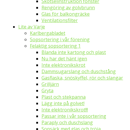
Skötselinstruktion fönster
Rengöring av golvbrunn
Glas för balkongräcke
Ventilationsfilter
Lite av Varje
Karlbergabladet
Sopsortering i vår förening
Felaktig sopsortering 1
Blanda inte kartong och plast
Nu har det hänt igen
Inte elektronikskrot
Dammsugarslang och duschstång
Gasflaska, snöskyffel, rör och slangar
Grilljärn
Gryta
Plast och stekpanna
Lägg inte på golvet!
Inte elektronikskrot!!!
Passar inte i vår sopsortering
Paraply och duschslang
Sopsäck med glas och tröja