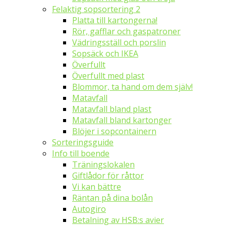
Felaktig sopsortering 2
Platta till kartongerna!
Rör, gafflar och gaspatroner
Vädringsställ och porslin
Sopsäck och IKEA
Överfullt
Överfullt med plast
Blommor, ta hand om dem själv!
Matavfall
Matavfall bland plast
Matavfall bland kartonger
Blöjer i sopcontainern
Sorteringsguide
Info till boende
Träningslokalen
Giftlådor för råttor
Vi kan bättre
Räntan på dina bolån
Autogiro
Betalning av HSB:s avier