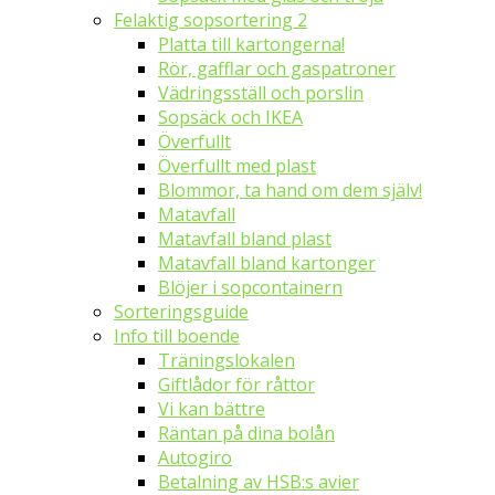
Felaktig sopsortering 2
Platta till kartongerna!
Rör, gafflar och gaspatroner
Vädringsställ och porslin
Sopsäck och IKEA
Överfullt
Överfullt med plast
Blommor, ta hand om dem själv!
Matavfall
Matavfall bland plast
Matavfall bland kartonger
Blöjer i sopcontainern
Sorteringsguide
Info till boende
Träningslokalen
Giftlådor för råttor
Vi kan bättre
Räntan på dina bolån
Autogiro
Betalning av HSB:s avier