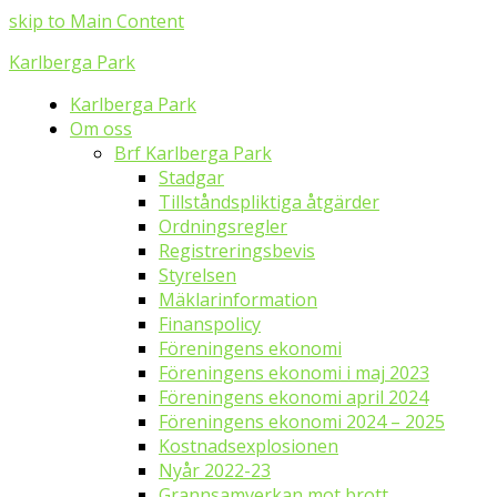
skip to Main Content
Karlberga Park
Karlberga Park
Om oss
Brf Karlberga Park
Stadgar
Tillståndspliktiga åtgärder
Ordningsregler
Registreringsbevis
Styrelsen
Mäklarinformation
Finanspolicy
Föreningens ekonomi
Föreningens ekonomi i maj 2023
Föreningens ekonomi april 2024
Föreningens ekonomi 2024 – 2025
Kostnadsexplosionen
Nyår 2022-23
Grannsamverkan mot brott