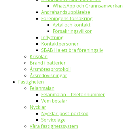
WhatsApp och Grannsamverkan
Andrahandsupplåtelse
Föreningens försäkring
Avtal och kontakt
Försäkringsvillkor
Inflyttning
Kontaktpersoner
SBAB Ha ett bra föreningsliv
Krisplan
Brand i batterier
Årsmötesprotokoll
Årsredovisningar
Fastigheten
Felanmälan
Felanmälan – telefonnummer
Vem betalar
Nycklar
Nycklar-post-portkod
Serviceläge
Våra fastighetssystem