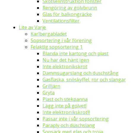
Skötselinstruktion fönster
Rengöring av golvbrunn
Glas för balkongräcke
Ventilationsfilter
Lite av Varje
Karlbergabladet
Sopsortering i vår förening
Felaktig sopsortering 1
Blanda inte kartong och plast
Nu har det hänt igen
Inte elektronikskrot
Dammsugarslang och duschstång
Gasflaska, snöskyffel, rör och slangar
Grilljärn
Gryta
Plast och stekpanna
Lägg inte på golvet!
Inte elektronikskrot!!!
Passar inte i vår sopsortering
Paraply och duschslang
Sopsäck med glas och tröja